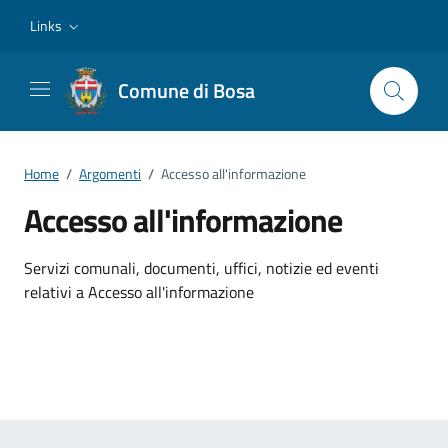
Vai ai contenuti
Vai al footer
Links
Comune di Bosa
Home
/
Argomenti
/
Accesso all'informazione
Accesso all'informazione
Dettagli dell'argomento
Servizi comunali, documenti, uffici, notizie ed eventi
relativi a Accesso all'informazione