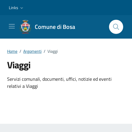
Vai ai contenuti
Vai al footer
Links
Comune di Bosa
Home
/
Argomenti
/
Viaggi
Viaggi
Dettagli dell'argomento
Servizi comunali, documenti, uffici, notizie ed eventi
relativi a Viaggi