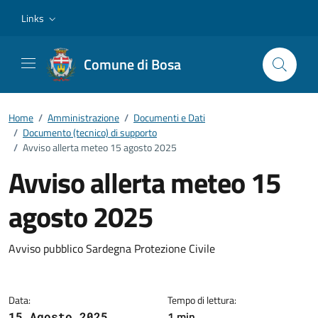
Vai ai contenuti
Vai al footer
Links
Comune di Bosa
Home
/
Amministrazione
/
Documenti e Dati
/
Documento (tecnico) di supporto
/
Avviso allerta meteo 15 agosto 2025
Avviso allerta meteo 15
agosto 2025
Dettagli del documento
Avviso pubblico Sardegna Protezione Civile
Data:
Tempo di lettura:
1 min
15 Agosto 2025