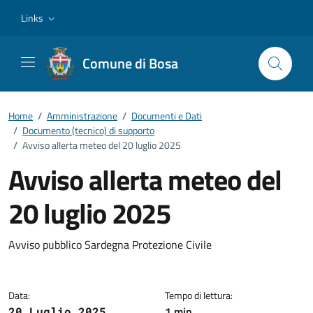
Vai ai contenuti
Vai al footer
Links
Comune di Bosa
Home
/
Amministrazione
/
Documenti e Dati
/
Documento (tecnico) di supporto
/
Avviso allerta meteo del 20 luglio 2025
Avviso allerta meteo del
20 luglio 2025
Dettagli del documento
Avviso pubblico Sardegna Protezione Civile
Data:
Tempo di lettura:
1 min
20 Luglio 2025