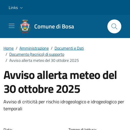
Vai ai contenuti
Vai al footer
Links
Comune di Bosa
Home
/
Amministrazione
/
Documenti e Dati
/
Documento (tecnico) di supporto
/
Avviso allerta meteo del 30 ottobre 2025
Avviso allerta meteo del
30 ottobre 2025
Dettagli del documento
Avviso di criticità per rischio idrogeologico e idrogeologico per
temporali
Data:
Tempo di lettura: