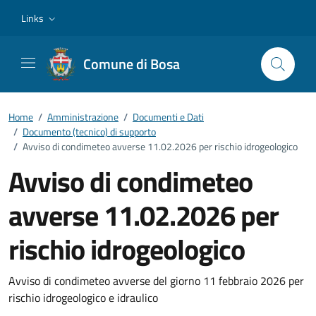
Vai ai contenuti
Vai al footer
Links
Comune di Bosa
Home
/
Amministrazione
/
Documenti e Dati
/
Documento (tecnico) di supporto
/
Avviso di condimeteo avverse 11.02.2026 per rischio idrogeologico
Avviso di condimeteo
avverse 11.02.2026 per
rischio idrogeologico
Dettagli del documento
Avviso di condimeteo avverse del giorno 11 febbraio 2026 per
rischio idrogeologico e idraulico