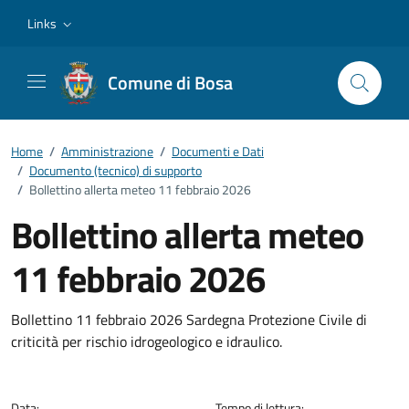
Vai ai contenuti
Vai al footer
Links
Comune di Bosa
Home
/
Amministrazione
/
Documenti e Dati
/
Documento (tecnico) di supporto
/
Bollettino allerta meteo 11 febbraio 2026
Bollettino allerta meteo
11 febbraio 2026
Dettagli del documento
Bollettino 11 febbraio 2026 Sardegna Protezione Civile di
criticità per rischio idrogeologico e idraulico.
Data:
Tempo di lettura: