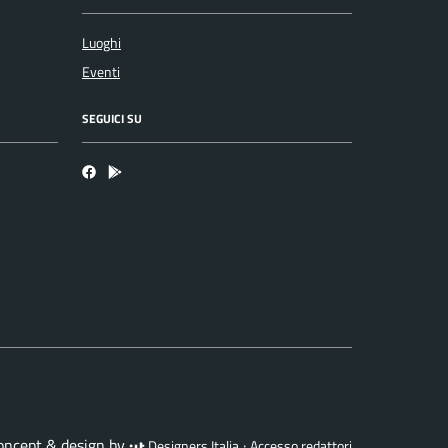
Luoghi
Eventi
SEGUICI SU
Facebook
Bosa inApp
concept & design by
·
Designers Italia
Accesso redattori