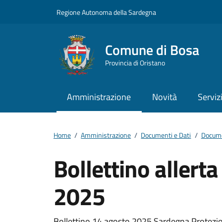
Vai ai contenuti
Vai al footer
Regione Autonoma della Sardegna
Comune di Bosa
Provincia di Oristano
Amministrazione
Novità
Serviz
Home
/
Amministrazione
/
Documenti e Dati
/
Docume
Bollettino allert
2025
Bollettino 14 agosto 2025 Sardegna Protezione 