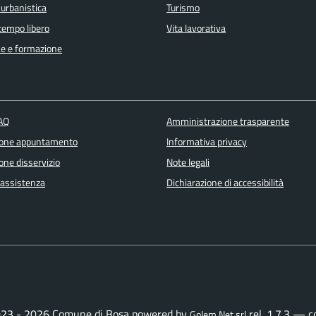
 urbanistica
Turismo
 tempo libero
Vita lavorativa
e e formazione
FAQ
Amministrazione trasparente
ione appuntamento
Informativa privacy
one disservizio
Note legali
 assistenza
Dichiarazione di accessibilità
23 - 2026 Comune di Bosa powered by
rel. 1.7.3 — 
Golem Net srl