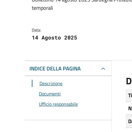
Dettagli del docum
temporali
Data:
14 Agosto 2025
INDICE DELLA PAGINA
D
Descrizione
Documenti
T
Ufficio responsabile
N
D