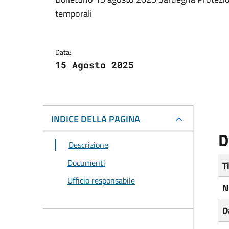
Dettagli del docum
temporali
Data:
15 Agosto 2025
INDICE DELLA PAGINA
D
Descrizione
Documenti
T
Ufficio responsabile
N
D