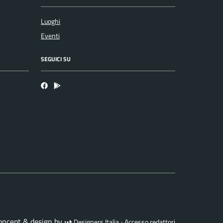
Luoghi
Eventi
SEGUICI SU
Facebook
Bosa inApp
concept & design by
·
Designers Italia
Accesso redattori