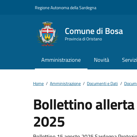
Vai ai contenuti
Vai al footer
Regione Autonoma della Sardegna
Comune di Bosa
Provincia di Oristano
Amministrazione
Novità
Serviz
Home
/
Amministrazione
/
Documenti e Dati
/
Docume
Bollettino allert
2025
Bollettino 15 agosto 2025 Sardegna Protezione 