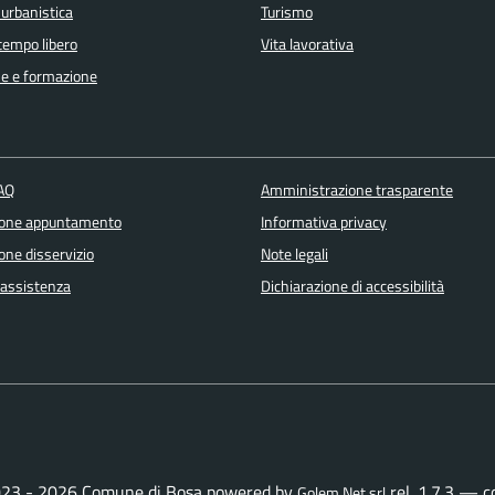
 urbanistica
Turismo
 tempo libero
Vita lavorativa
e e formazione
FAQ
Amministrazione trasparente
ione appuntamento
Informativa privacy
one disservizio
Note legali
 assistenza
Dichiarazione di accessibilità
23 - 2026 Comune di Bosa powered by
rel. 1.7.3 — 
Golem Net srl