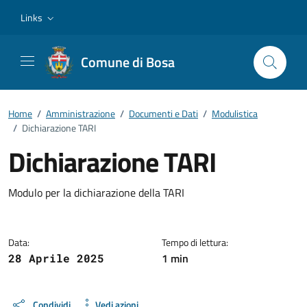
Vai ai contenuti
Vai al footer
Links
Comune di Bosa
Home
/
Amministrazione
/
Documenti e Dati
/
Modulistica
/
Dichiarazione TARI
Dichiarazione TARI
Dettagli del documento
Modulo per la dichiarazione della TARI
Data:
Tempo di lettura:
1 min
28 Aprile 2025
Condividi
Vedi azioni