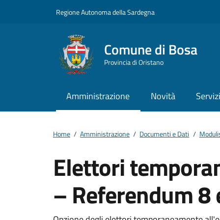
Vai ai contenuti
Vai al footer
Regione Autonoma della Sardegna
Comune di Bosa
Provincia di Oristano
Amministrazione
Novità
Serviz
Home
/
Amministrazione
/
Documenti e Dati
/
Moduli
Elettori tempora
– Referendum 8 
Opzione degli elettori temporaneamente all'e