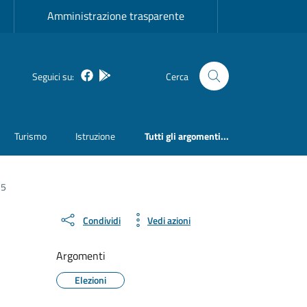
Amministrazione trasparente
Facebook
Bosa inApp
Seguici su:
Cerca
Turismo
Istruzione
Tutti gli argomenti...
25
Condividi
Vedi azioni
Argomenti
Elezioni