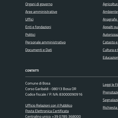
Organi di governo
Agricoltur
Aree amministrative
Ambiente
Uffici
Anagrafe e
Enti e fondazioni
Appalti pu
Politici
Autorizzaz
Personale amministrativo
Catasto e
Documenti e Dati
Cultura e
Educazion
CONTATTI
Comune di Bosa
Leggi le 
Corso Garibaldi - 08013 Bosa OR
Prenotaz
Codice fiscale / P. IVA: 83000090916
Segnalazi
Ufficio Relazioni con il Pubblico
Richiesta
Posta Elettronica Certificata
Centralino unico: +39 0785 368000