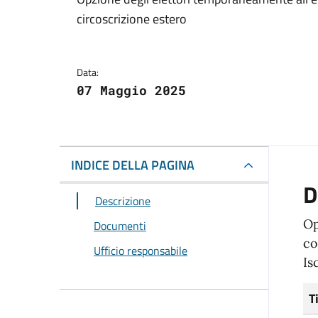
Dettagli del docum
circoscrizione estero
Data:
07 Maggio 2025
INDICE DELLA PAGINA
D
Descrizione
Op
Documenti
co
Ufficio responsabile
Is
T