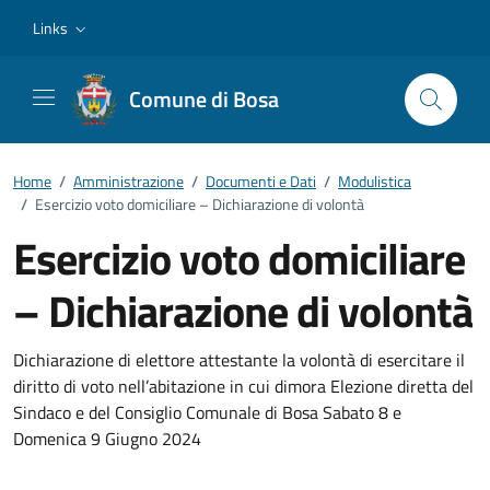
Vai ai contenuti
Vai al footer
Links
Comune di Bosa
Home
/
Amministrazione
/
Documenti e Dati
/
Modulistica
/
Esercizio voto domiciliare – Dichiarazione di volontà
Esercizio voto domiciliare
– Dichiarazione di volontà
Dettagli del documento
Dichiarazione di elettore attestante la volontà di esercitare il
diritto di voto nell’abitazione in cui dimora Elezione diretta del
Sindaco e del Consiglio Comunale di Bosa Sabato 8 e
Domenica 9 Giugno 2024