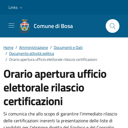
Vai ai contenuti
Vai al footer
Links
Comune di Bosa
Home
/
Amministrazione
/
Documenti e Dati
/
Documento attività politica
/
Orario apertura ufficio elettorale rilascio certificazioni
Orario apertura ufficio
elettorale rilascio
certificazioni
Dettagli del documento
Si comunica che allo scopo di garantire l’immediato rilascio
delle certificazioni inerenti la presentazione delle liste di
candidati per l’elezione diretta del Sindaco e del Consiglio