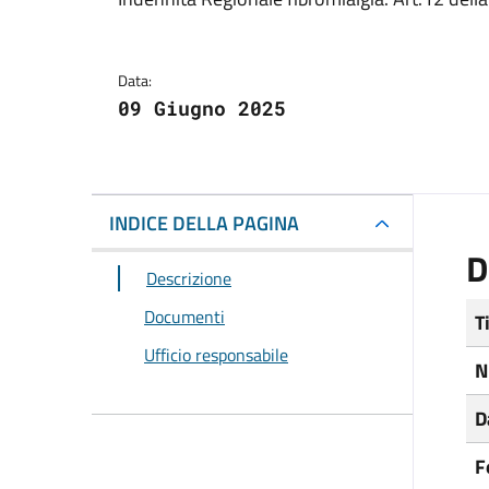
Dettagli del docum
Data:
09 Giugno 2025
INDICE DELLA PAGINA
D
Descrizione
Documenti
T
Ufficio responsabile
N
D
F