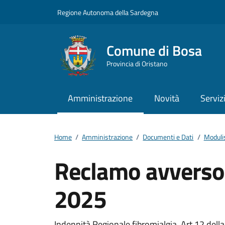
Vai ai contenuti
Vai al footer
Regione Autonoma della Sardegna
Comune di Bosa
Provincia di Oristano
Amministrazione
Novità
Serviz
Home
/
Amministrazione
/
Documenti e Dati
/
Moduli
Reclamo avverso 
2025
Indennità Regionale fibromialgia. Art.12 dell