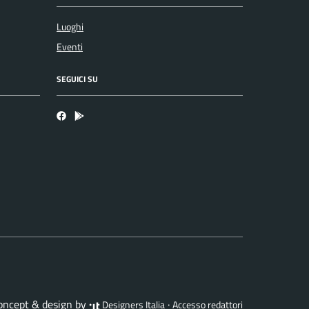
Luoghi
Eventi
SEGUICI SU
Facebook
Bosa inApp
concept & design by
·
Designers Italia
Accesso redattori