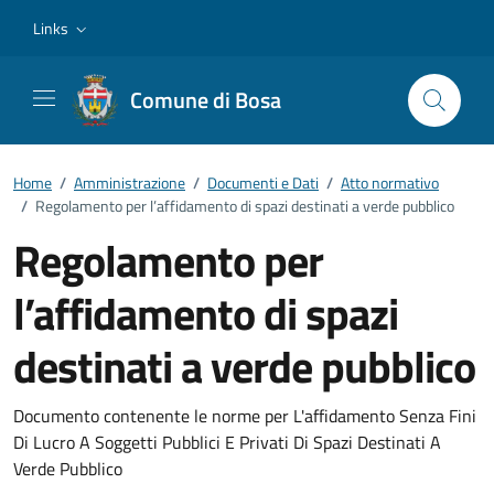
Vai ai contenuti
Vai al footer
Links
Comune di Bosa
Home
/
Amministrazione
/
Documenti e Dati
/
Atto normativo
/
Regolamento per l’affidamento di spazi destinati a verde pubblico
Regolamento per
l’affidamento di spazi
destinati a verde pubblico
Dettagli del documento
Documento contenente le norme per L'affidamento Senza Fini
Di Lucro A Soggetti Pubblici E Privati Di Spazi Destinati A
Verde Pubblico