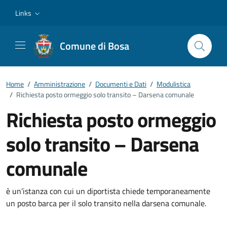
Vai ai contenuti
Vai al footer
Links
Comune di Bosa
Home
/
Amministrazione
/
Documenti e Dati
/
Modulistica
/
Richiesta posto ormeggio solo transito – Darsena comunale
Richiesta posto ormeggio
solo transito – Darsena
comunale
Dettagli del documento
è un’istanza con cui un diportista chiede temporaneamente
un posto barca per il solo transito nella darsena comunale.