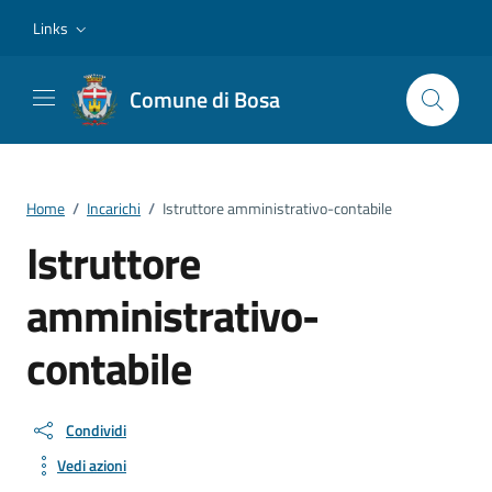
Vai ai contenuti
Vai al footer
Links
Comune di Bosa
Home
/
Incarichi
/
Istruttore amministrativo-contabile
Istruttore
amministrativo-
contabile
Condividi
Vedi azioni