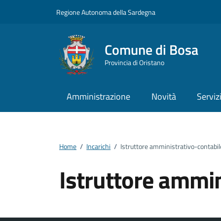
Vai ai contenuti
Vai al footer
Regione Autonoma della Sardegna
Comune di Bosa
Provincia di Oristano
Amministrazione
Novità
Serviz
Home
/
Incarichi
/
Istruttore amministrativo-contabil
Istruttore ammin