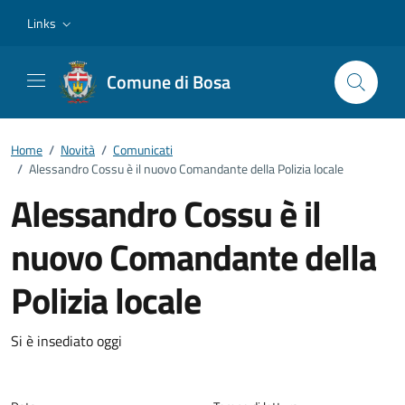
Vai ai contenuti
Vai al footer
Links
Comune di Bosa
Home
/
Novità
/
Comunicati
/
Alessandro Cossu è il nuovo Comandante della Polizia locale
Alessandro Cossu è il
nuovo Comandante della
Polizia locale
Dettagli della notizia
Si è insediato oggi