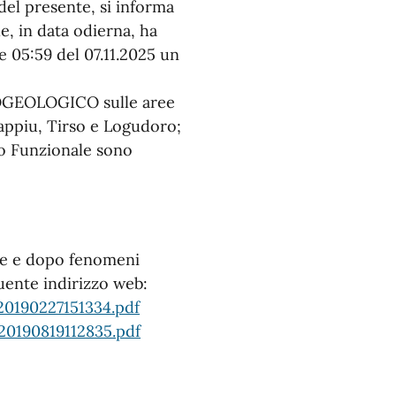
del presente, si informa
e, in data odierna, ha
le 05:59 del 07.11.2025 un
ROGEOLOGICO sulle aree
appiu, Tirso e Logudoro;
tro Funzionale sono
te e dopo fenomeni
uente indirizzo web:
0190227151334.pdf
0190819112835.pdf