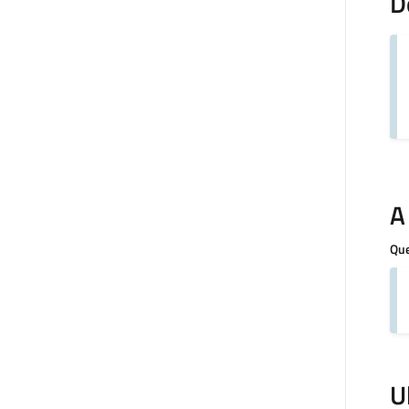
D
A
Que
U