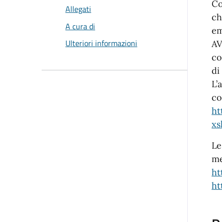
Co
Allegati
ch
A cura di
em
Ulteriori informazioni
AV
co
di
L’
co
ht
xs
Le
me
ht
ht