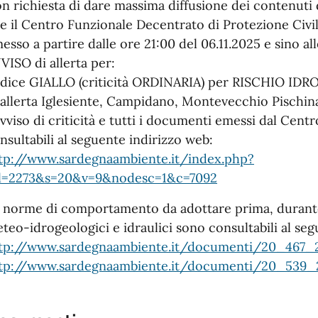
n richiesta di dare massima diffusione dei contenuti 
e il Centro Funzionale Decentrato di Protezione Civil
esso a partire dalle ore 21:00 del 06.11.2025 e sino al
VISO di allerta per:
dice GIALLO (criticità ORDINARIA) per RISCHIO ID
 allerta Iglesiente, Campidano, Montevecchio Pischin
avviso di criticità e tutti i documenti emessi dal Cen
nsultabili al seguente indirizzo web:
tp://www.sardegnaambiente.it/index.php?
l=2273&s=20&v=9&nodesc=1&c=7092
 norme di comportamento da adottare prima, duran
teo-idrogeologici e idraulici sono consultabili al seg
tp://www.sardegnaambiente.it/documenti/20_467_2
tp://www.sardegnaambiente.it/documenti/20_539_2