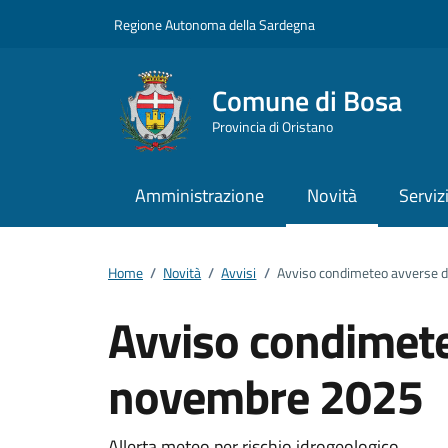
Vai ai contenuti
Vai al footer
Regione Autonoma della Sardegna
Comune di Bosa
Provincia di Oristano
Amministrazione
Novità
Serviz
Home
/
Novità
/
Avvisi
/
Avviso condimeteo avverse 
Avviso condimete
novembre 2025
Allerta meteo per rischio idrogeologico