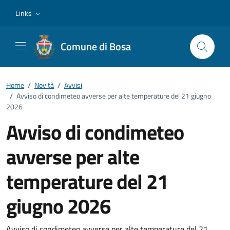
Vai ai contenuti
Vai al footer
Links
Comune di Bosa
Home
/
Novità
/
Avvisi
/
Avviso di condimeteo avverse per alte temperature del 21 giugno
2026
Avviso di condimeteo
avverse per alte
temperature del 21
giugno 2026
Avviso di condimeteo avverse per alte temperature del 21