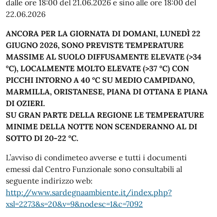
dalle ore 18:00 del 21.06.2026 e sino alle ore 18:00 del
22.06.2026
ANCORA PER LA GIORNATA DI DOMANI, LUNEDÌ 22
GIUGNO 2026, SONO PREVISTE TEMPERATURE
MASSIME AL SUOLO DIFFUSAMENTE ELEVATE (>34
°C), LOCALMENTE MOLTO ELEVATE (>37 °C) CON
PICCHI INTORNO A 40 °C SU MEDIO CAMPIDANO,
MARMILLA, ORISTANESE, PIANA DI OTTANA E PIANA
DI OZIERI.
SU GRAN PARTE DELLA REGIONE LE TEMPERATURE
MINIME DELLA NOTTE NON SCENDERANNO AL DI
SOTTO DI 20-22 °C.
L’avviso di condimeteo avverse e tutti i documenti
emessi dal Centro Funzionale sono consultabili al
seguente indirizzo web:
http://www.sardegnaambiente.it/index.php?
xsl=2273&s=20&v=9&nodesc=1&c=7092