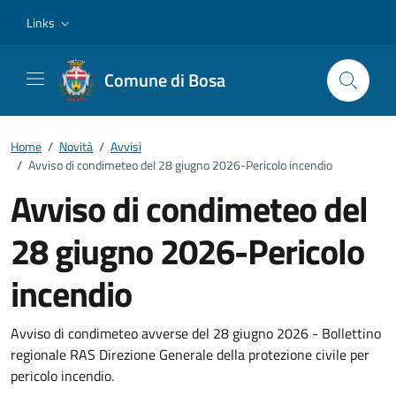
Vai ai contenuti
Vai al footer
Links
Comune di Bosa
Home
/
Novità
/
Avvisi
/
Avviso di condimeteo del 28 giugno 2026-Pericolo incendio
Avviso di condimeteo del
28 giugno 2026-Pericolo
incendio
Dettagli della notizia
Avviso di condimeteo avverse del 28 giugno 2026 - Bollettino
regionale RAS Direzione Generale della protezione civile per
pericolo incendio.