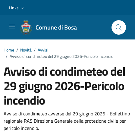
Vai ai contenuti
Vai al footer
Links
Comune di Bosa
Home
/
Novità
/
Avvisi
/
Avviso di condimeteo del 29 giugno 2026-Pericolo incendio
Avviso di condimeteo del
29 giugno 2026-Pericolo
incendio
Dettagli della notizia
Avviso di condimeteo avverse del 29 giugno 2026 - Bollettino
regionale RAS Direzione Generale della protezione civile per
pericolo incendio.