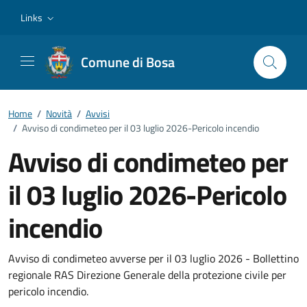
Vai ai contenuti
Vai al footer
Links
Comune di Bosa
Home
/
Novità
/
Avvisi
/
Avviso di condimeteo per il 03 luglio 2026-Pericolo incendio
Avviso di condimeteo per
il 03 luglio 2026-Pericolo
incendio
Dettagli della notizia
Avviso di condimeteo avverse per il 03 luglio 2026 - Bollettino
regionale RAS Direzione Generale della protezione civile per
pericolo incendio.