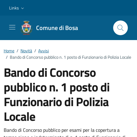
Vai ai contenuti
Vai al footer
Links
Comune di Bosa
Home
/
Novità
/
Avvisi
/
Bando di Concorso pubblico n. 1 posto di Funzionario di Polizia Locale
Bando di Concorso
pubblico n. 1 posto di
Funzionario di Polizia
Locale
Dettagli della notizia
Bando di Concorso pubblico per esami per la copertura a