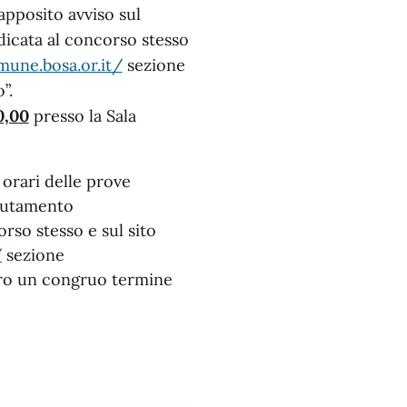
apposito avviso sul
dicata al concorso stesso
mune.bosa.or.it/
sezione
”.
0,00
presso la Sala
 orari delle prove
clutamento
rso stesso e sul sito
/
sezione
tro un congruo termine