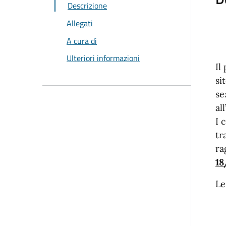
Descrizione
Allegati
A cura di
Ulteriori informazioni
Il
si
se
al
I 
tr
ra
18
Le