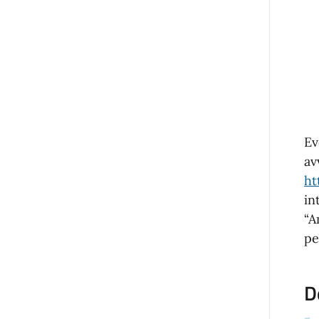
Ev
av
ht
in
“A
pe
D