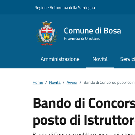
Vai ai contenuti
Vai al footer
Regione Autonoma della Sardegna
Comune di Bosa
Provincia di Oristano
Amministrazione
Novità
Serviz
Home
/
Novità
/
Avvisi
/
Bando di Concorso pubblico n.
Bando di Concors
posto di Istrutto
Bando di Concorso pubblico per esami a tempo