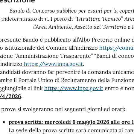
Bando di Concorso pubblico per esami per la coper
indeterminato di n. 1 posto di “Istruttore Tecnico” Area
l’Area Ambiente, Assetto del Territorio e
 presente Bando è pubblicato all’Albo Pretorio online
to istituzionale del Comune all’indirizzo
https://comun
zione “Amministrazione Trasparente” “Bandi di concor
l’indirizzo
https://www.inpa.gov.it
.
candidati dovranno far pervenire la domanda unicamen
amite il Portale Unico di Reclutamento della Funzione
ggiungibile al link
https://www.inpa.gov.it
entro e non
/4/2026
.
 prove si svolgeranno nei seguenti giorni ed orari:
prova scritta: mercoledì 6 maggio 2026 alle ore 
La sede della prova scritta sarà comunicata ai can