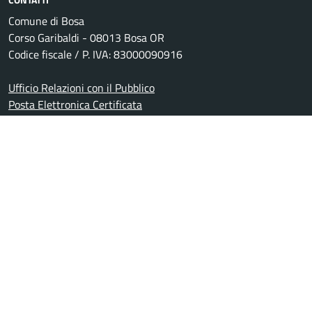
Comune di Bosa
Corso Garibaldi - 08013 Bosa OR
Codice fiscale / P. IVA: 83000090916
Ufficio Relazioni con il Pubblico
Posta Elettronica Certificata
Centralino unico: +39 0785 368000
Leggi le FAQ
Prenotazione appuntamento
Segnalazione disservizio
Richiesta assistenza
Amministrazione trasparente
Informativa privacy
Note legali
Dichiarazione di accessibilità