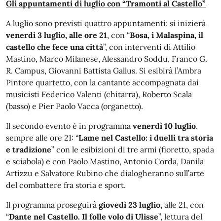
Gli appuntamenti di luglio con “Tramonti al Castello”
A luglio sono previsti quattro appuntamenti: si inizierà
venerdì 3 luglio, alle ore 21
, con “
Bosa, i Malaspina, il
castello che fece una città
”, con interventi di Attilio
Mastino, Marco Milanese, Alessandro Soddu, Franco G.
R. Campus, Giovanni Battista Gallus. Si esibirà l’Ambra
Pintore quartetto, con la cantante accompagnata dai
musicisti Federico Valenti (chitarra), Roberto Scala
(basso) e Pier Paolo Vacca (organetto).
Il secondo evento è in programma
venerdì 10 luglio
,
sempre alle ore 21: “
Lame nel Castello: i duelli tra storia
e tradizione
” con le esibizioni di tre armi (fioretto, spada
e sciabola) e con Paolo Mastino, Antonio Corda, Danila
Artizzu e Salvatore Rubino che dialogheranno sull’arte
del combattere fra storia e sport.
Il programma proseguirà
giovedì 23 luglio,
alle 21, con
“
Dante nel Castello. Il folle volo di Ulisse
”, lettura del