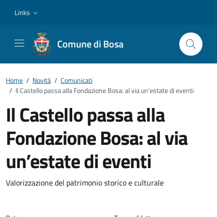
Vai ai contenuti
Vai al footer
Links
Comune di Bosa
Home
/
Novità
/
Comunicati
/
Il Castello passa alla Fondazione Bosa: al via un’estate di eventi
Il Castello passa alla
Fondazione Bosa: al via
un’estate di eventi
Dettagli della notizia
Valorizzazione del patrimonio storico e culturale