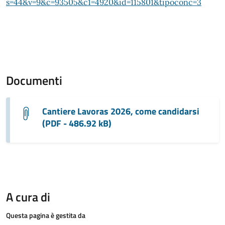
s=44&v=9&c=93505&c1=4920&id=115801&tipoconc=3
Documenti
Cantiere Lavoras 2026, come candidarsi
(PDF - 486.92 kB)
A cura di
Questa pagina è gestita da