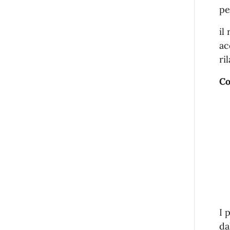
pe
il
ac
ri
Co
I 
da