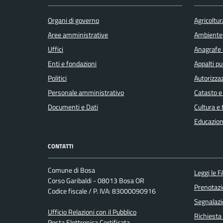
Organi di governo
Agricoltur
Aree amministrative
Ambiente
Uffici
Anagrafe e
Enti e fondazioni
Appalti pu
Politici
Autorizzaz
Personale amministrativo
Catasto e
Documenti e Dati
Cultura e
Educazion
CONTATTI
Comune di Bosa
Leggi le 
Corso Garibaldi - 08013 Bosa OR
Prenotaz
Codice fiscale / P. IVA: 83000090916
Segnalazi
Ufficio Relazioni con il Pubblico
Richiesta
Posta Elettronica Certificata