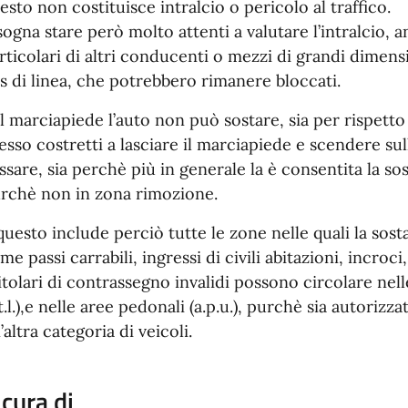
esto non costituisce intralcio o pericolo al traffico.
sogna stare però molto attenti a valutare l’intralcio,
rticolari di altri conducenti o mezzi di grandi dimen
s di linea, che potrebbero rimanere bloccati.
l marciapiede l’auto non può sostare, sia per rispetto
esso costretti a lasciare il marciapiede e scendere sul
ssare, sia perchè più in generale la è consentita la so
rchè non in zona rimozione.
questo include perciò tutte le zone nelle quali la sost
me passi carrabili, ingressi di civili abitazioni, incroci,
titolari di contrassegno invalidi possono circolare nell
.t.l.),e nelle aree pedonali (a.p.u.), purchè sia autoriz
’altra categoria di veicoli.
 cura di