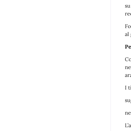
su
re
Fo
al
Pe
Co
ne
ar
I 
su
ne
L’