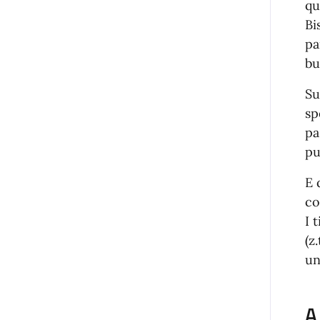
qu
Bi
pa
bu
Su
sp
pa
pu
E 
co
I 
(z
un
A