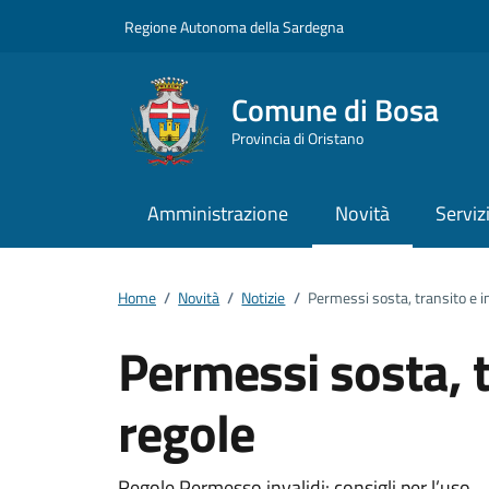
Vai ai contenuti
Vai al footer
Regione Autonoma della Sardegna
Comune di Bosa
Provincia di Oristano
Amministrazione
Novità
Serviz
Home
/
Novità
/
Notizie
/
Permessi sosta, transito e inv
Permessi sosta, tr
regole
Regole Permesso invalidi: consigli per l’uso