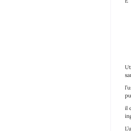
E’
Ut
sa
l’
pu
il
in
L’