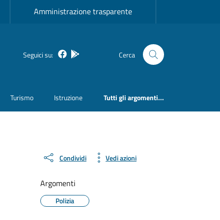
Amministrazione trasparente
Facebook
Bosa inApp
Seguici su:
Cerca
Turismo
Istruzione
Tutti gli argomenti...
Condividi
Vedi azioni
Argomenti
Polizia