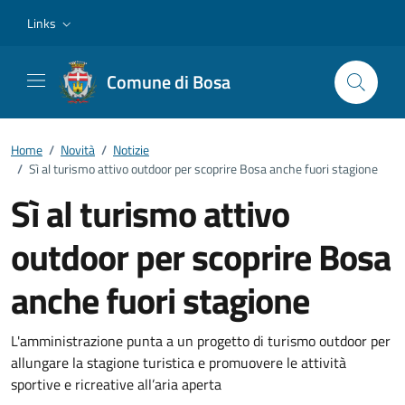
Vai ai contenuti
Vai al footer
Links
Comune di Bosa
Home
/
Novità
/
Notizie
/
Sì al turismo attivo outdoor per scoprire Bosa anche fuori stagione
Sì al turismo attivo
outdoor per scoprire Bosa
anche fuori stagione
Dettagli della notizia
L'amministrazione punta a un progetto di turismo outdoor per
allungare la stagione turistica e promuovere le attività
sportive e ricreative all’aria aperta