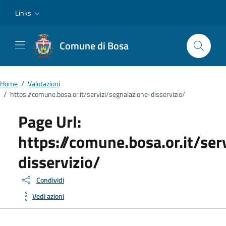
Vai ai contenuti
Vai al footer
Links
Comune di Bosa
Home
/
Valutazioni
/
https://comune.bosa.or.it/servizi/segnalazione-disservizio/
Page Url:
https://comune.bosa.or.it/ser
disservizio/
Condividi
Vedi azioni