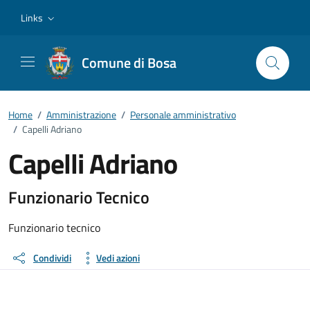
Vai ai contenuti
Vai al footer
Links
Comune di Bosa
Home
/
Amministrazione
/
Personale amministrativo
/
Capelli Adriano
Capelli Adriano
Dettagli della persona
Funzionario Tecnico
Funzionario tecnico
Condividi
Vedi azioni