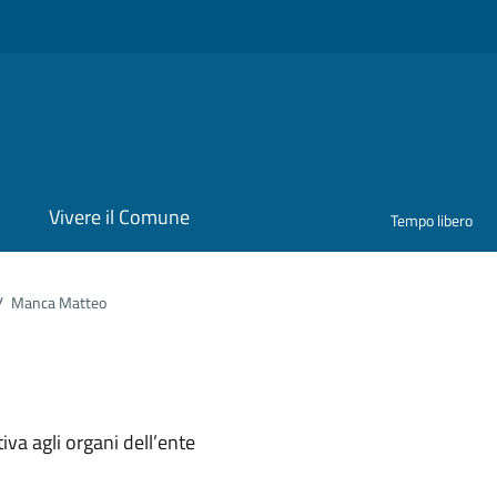
i
Vivere il Comune
Tempo libero
/
Manca Matteo
ona
iva agli organi dell’ente