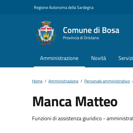
Vai ai contenuti
Vai al footer
Regione Autonoma della Sardegna
Comune di Bosa
Provincia di Oristano
Amministrazione
Novità
Serviz
Home
/
Amministrazione
/
Personale amministrativo
Manca Matteo
Dettagli della pers
Funzioni di assistenza giuridico - amministrat