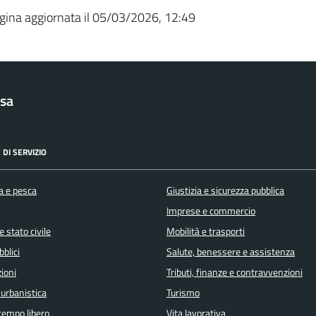
gina aggiornata il 05/03/2026, 12:49
sa
 DI SERVIZIO
a e pesca
Giustizia e sicurezza pubblica
Imprese e commercio
 stato civile
Mobilità e trasporti
bblici
Salute, benessere e assistenza
ioni
Tributi, finanze e contravvenzioni
 urbanistica
Turismo
 tempo libero
Vita lavorativa