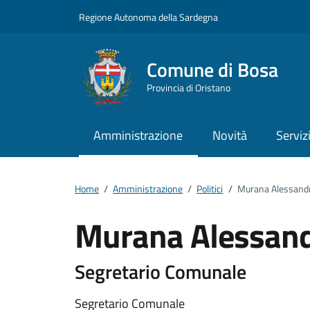
Vai ai contenuti
Vai al footer
Regione Autonoma della Sardegna
Comune di Bosa
Provincia di Oristano
Amministrazione
Novità
Serviz
Home
/
Amministrazione
/
Politici
/
Murana Alessand
Murana Alessan
Dettagli della pers
Segretario Comunale
Segretario Comunale