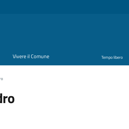
i
Vivere il Comune
Tempo libero
ro
dro
ona