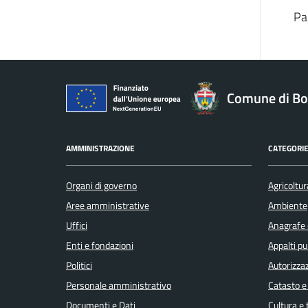
Pa
Comune di Bo
AMMINISTRAZIONE
CATEGORIE
Organi di governo
Agricoltur
Aree amministrative
Ambiente
Uffici
Anagrafe e
Enti e fondazioni
Appalti pu
Politici
Autorizzaz
Personale amministrativo
Catasto e
Documenti e Dati
Cultura e