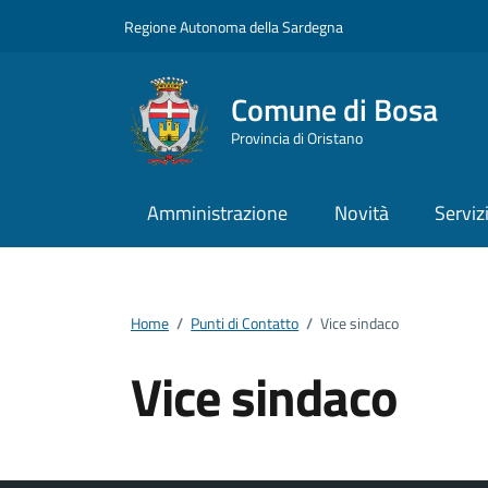
Vai ai contenuti
Vai al footer
Regione Autonoma della Sardegna
Comune di Bosa
Provincia di Oristano
Amministrazione
Novità
Serviz
Home
/
Punti di Contatto
/
Vice sindaco
Vice sindaco