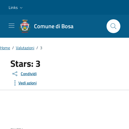
Vai ai contenuti
Vai al footer
Links
Comune di Bosa
Home
/
Valutazioni
/
3
Stars:
3
Condividi
Vedi azioni