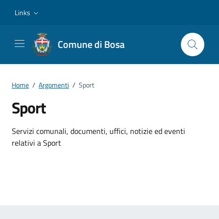
Vai ai contenuti
Vai al footer
Links
Comune di Bosa
Home
/
Argomenti
/
Sport
Sport
Dettagli dell'argomento
Servizi comunali, documenti, uffici, notizie ed eventi
relativi a Sport