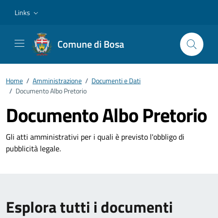
Vai ai contenuti
Vai al footer
Links
Comune di Bosa
Home
/
Amministrazione
/
Documenti e Dati
/
Documento Albo Pretorio
Documento Albo Pretorio
Gli atti amministrativi per i quali è previsto l'obbligo di
pubblicità legale.
Esplora tutti i documenti