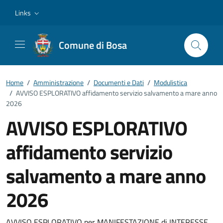
Vai ai contenuti
Vai al footer
Links
Comune di Bosa
Home
/
Amministrazione
/
Documenti e Dati
/
Modulistica
/
AVVISO ESPLORATIVO affidamento servizio salvamento a mare anno
2026
AVVISO ESPLORATIVO
affidamento servizio
salvamento a mare anno
2026
AVVISO ESPLORATIVO per MANIFESTAZIONE di INTERESSE