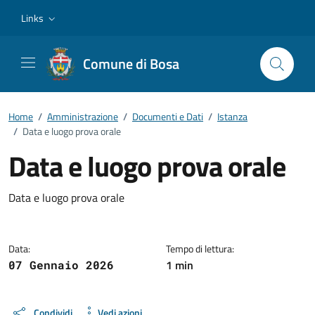
Vai ai contenuti
Vai al footer
Links
Comune di Bosa
Home
/
Amministrazione
/
Documenti e Dati
/
Istanza
/
Data e luogo prova orale
Data e luogo prova orale
Dettagli del documento
Data e luogo prova orale
Data:
Tempo di lettura:
1 min
07 Gennaio 2026
Condividi
Vedi azioni