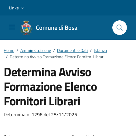
Vai ai contenuti
Vai al footer
Links
Comune di Bosa
Home
/
Amministrazione
/
Documenti e Dati
/
Istanza
/
Determina Avviso Formazione Elenco Fornitori Librari
Determina Avviso
Formazione Elenco
Fornitori Librari
Dettagli del documento
Determina n. 1296 del 28/11/2025