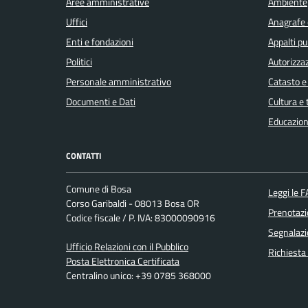
Aree amministrative
Ambiente
Uffici
Anagrafe e
Enti e fondazioni
Appalti pu
Politici
Autorizzaz
Personale amministrativo
Catasto e
Documenti e Dati
Cultura e
Educazion
CONTATTI
Comune di Bosa
Leggi le 
Corso Garibaldi - 08013 Bosa OR
Prenotaz
Codice fiscale / P. IVA: 83000090916
Segnalazi
Ufficio Relazioni con il Pubblico
Richiesta
Posta Elettronica Certificata
Centralino unico: +39 0785 368000