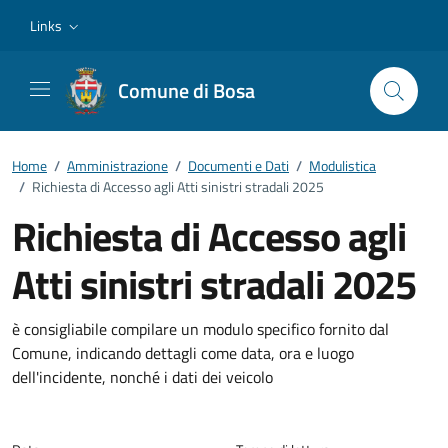
Vai ai contenuti
Vai al footer
Links
Comune di Bosa
Home
/
Amministrazione
/
Documenti e Dati
/
Modulistica
/
Richiesta di Accesso agli Atti sinistri stradali 2025
Richiesta di Accesso agli
Atti sinistri stradali 2025
Dettagli del documento
è consigliabile compilare un modulo specifico fornito dal
Comune, indicando dettagli come data, ora e luogo
dell'incidente, nonché i dati dei veicolo