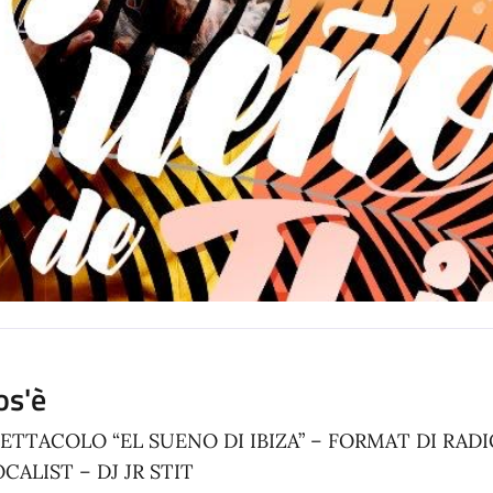
os'è
ETTACOLO “EL SUENO DI IBIZA” – FORMAT DI RADI
CALIST – DJ JR STIT