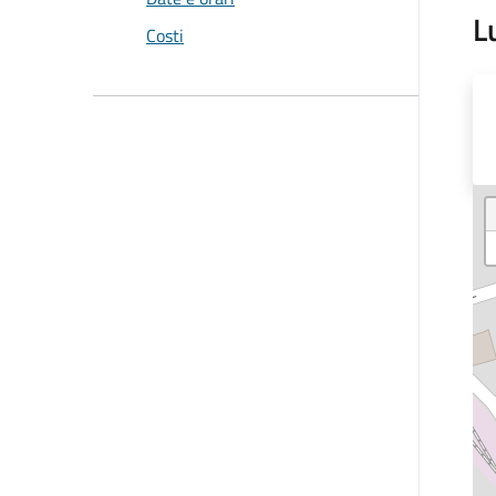
L
Costi