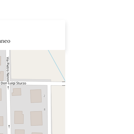
o
aneo