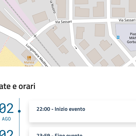
ate e orari
02
22:00 - Inizio evento
AGO
02
23:59 - Fine evento