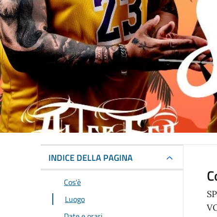
INDICE DELLA PAGINA
C
Cos'è
SP
Luogo
VO
Date e orari