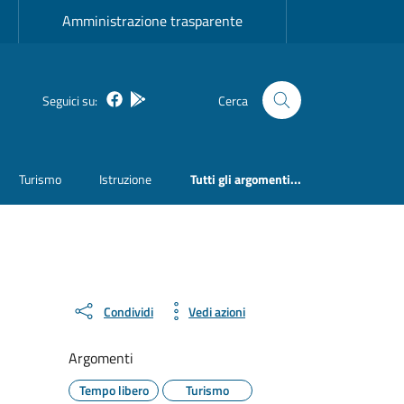
Amministrazione trasparente
Facebook
Bosa inApp
Seguici su:
Cerca
Turismo
Istruzione
Tutti gli argomenti...
Condividi
Vedi azioni
Argomenti
Tempo libero
Turismo