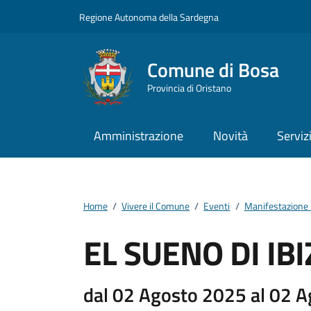
Vai ai contenuti
Vai al footer
Regione Autonoma della Sardegna
Comune di Bosa
Provincia di Oristano
Amministrazione
Novità
Serviz
Home
/
Vivere il Comune
/
Eventi
/
Manifestazione 
EL SUENO DI IBI
dal 02 Agosto 2025 al 02 