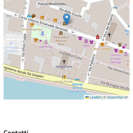
Leaflet
|
©
GolemNet srl
Contatti