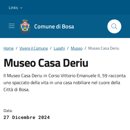
Vai ai contenuti
Vai al footer
Links
Comune di Bosa
Home
/
Vivere il Comune
/
Luoghi
/
Museo
/
Museo Casa Deriu
Museo Casa Deriu
Dettagli del luogo
Il Museo Casa Deriu in Corso Vittorio Emanuele II, 59 racconta
uno spaccato della vita in una casa nobiliare nel cuore della
Città di Bosa.
Data:
27 Dicembre 2024