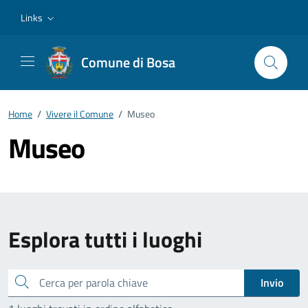
Vai ai contenuti
Vai al footer
Links
Comune di Bosa
Home
/
Vivere il Comune
/
Museo
Museo
Esplora tutti i luoghi
Cerca
Invio