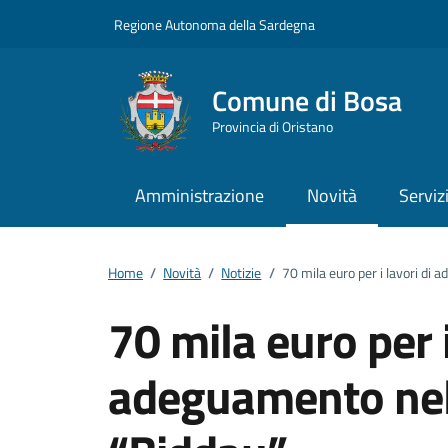
Vai ai contenuti
Vai al footer
Regione Autonoma della Sardegna
Comune di Bosa
Provincia di Oristano
Amministrazione
Novità
Serviz
Home
/
Novità
/
Notizie
/
70 mila euro per i lavori di
70 mila euro per i
adeguamento nel