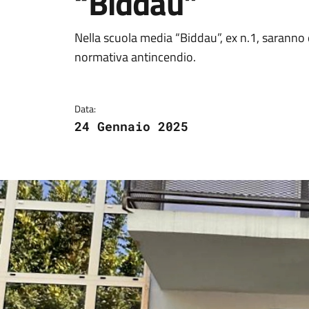
“Biddau”
Dettagli della notizi
Nella scuola media “Biddau”, ex n.1, saranno e
normativa antincendio.
Data:
24 Gennaio 2025