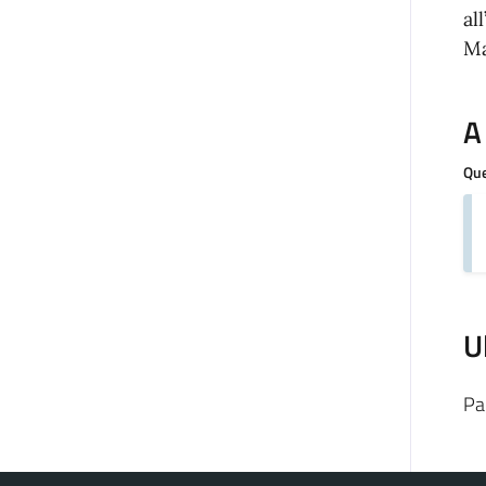
al
Ma
A
Que
U
Pa