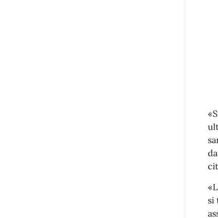
«S
ul
sa
da
ci
«L
si
as