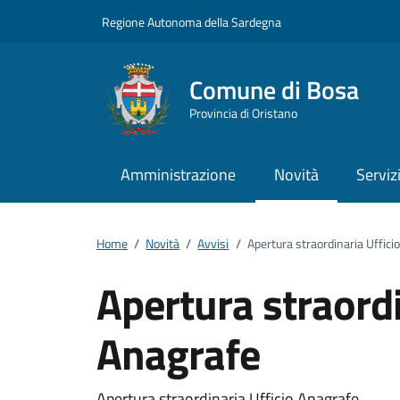
Vai ai contenuti
Vai al footer
Regione Autonoma della Sardegna
Comune di Bosa
Provincia di Oristano
Amministrazione
Novità
Serviz
Home
/
Novità
/
Avvisi
/
Apertura straordinaria Uffici
Apertura straordi
Anagrafe
Apertura straordinaria Ufficio Anagrafe