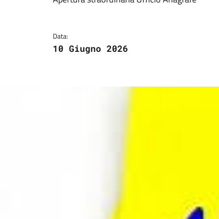
Dettagli della notizi
Data:
10 Giugno 2026