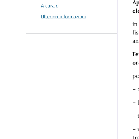
Ap
A cura di
el
Ulteriori informazioni
in
fi
an
l’
or
pe
– 
– 
– 
– 
tr