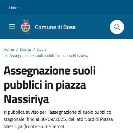
Vai ai contenuti
Vai al footer
Links
Comune di Bosa
Home
/
Novità
/
Avvisi
/
Assegnazione suoli pubblici in piazza Nassiriya
Assegnazione suoli
pubblici in piazza
Nassiriya
Dettagli della notizia
si pubblica avviso per l’assegnazione di suolo pubblico
stagionale, fino al 30/09/2025, del lato Nord di Piazza
Nassiriya (fronte Fiume Temo)