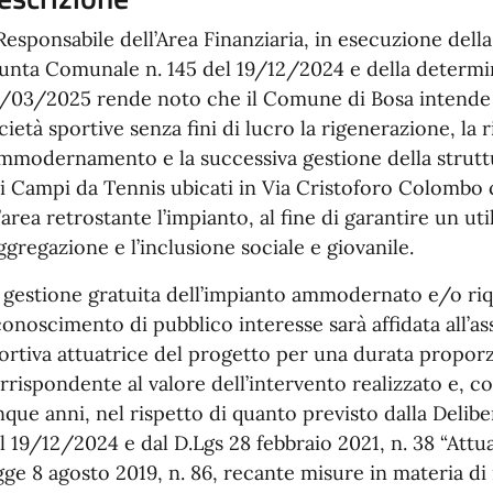
 Responsabile dell’Area Finanziaria, in esecuzione dell
unta Comunale n. 145 del 19/12/2024 e della determin
/03/2025 rende noto che il Comune di Bosa intende a
cietà sportive senza fini di lucro la rigenerazione, la r
ammodernamento e la successiva gestione della struttu
i Campi da Tennis ubicati in Via Cristoforo Colombo 
l’area retrostante l’impianto, al fine di garantire un uti
aggregazione e l’inclusione sociale e giovanile.
 gestione gratuita dell’impianto ammodernato e/o riqu
conoscimento di pubblico interesse sarà affidata all’as
ortiva attuatrice del progetto per una durata propo
rrispondente al valore dell’intervento realizzato e, 
nque anni, nel rispetto di quanto previsto dalla Delibe
l 19/12/2024 e dal D.Lgs 28 febbraio 2021, n. 38 “Attua
gge 8 agosto 2019, n. 86, recante misure in materia di