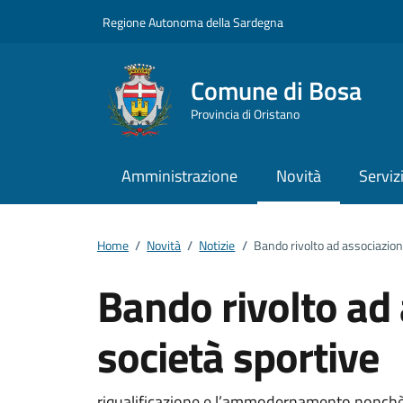
Vai ai contenuti
Vai al footer
Regione Autonoma della Sardegna
Comune di Bosa
Provincia di Oristano
Amministrazione
Novità
Serviz
Home
/
Novità
/
Notizie
/
Bando rivolto ad associazioni
Bando rivolto ad 
società sportive
riqualificazione e l’ammodernamento nonchè p