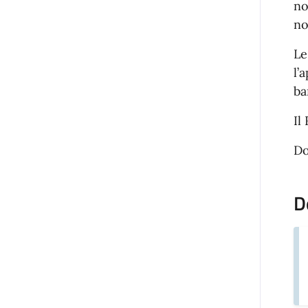
no
no
Le
l’
ba
Il
Do
D