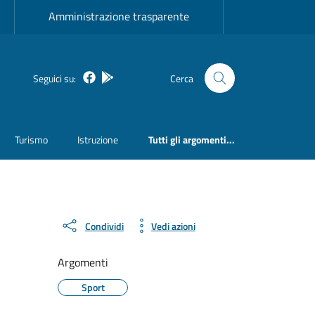
Amministrazione trasparente
Facebook
Bosa inApp
Seguici su:
Cerca
Turismo
Istruzione
Tutti gli argomenti...
Condividi
Vedi azioni
Argomenti
Sport