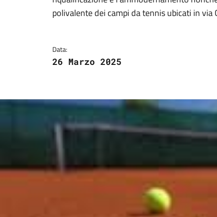
Dettagli della notizi
polivalente dei campi da tennis ubicati in vi
Data:
26 Marzo 2025