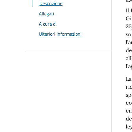
Descrizione
Il
Allegati
Gi
A cura di
25
Ulteriori informazioni
so
l’
de
al
l’
La
ri
sp
co
ci
de
le